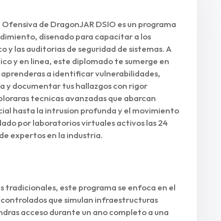
a Ofensiva de DragonJAR DSIO es un programa
dimiento, disenado para capacitar a los
co y las auditorias de seguridad de sistemas. A
co y en linea, este diplomado te sumerge en
aprenderas a identificar vulnerabilidades,
a y documentar tus hallazgos con rigor
exploraras tecnicas avanzadas que abarcan
cial hasta la intrusion profunda y el movimiento
ado por laboratorios virtuales activos las 24
 expertos en la industria.
s tradicionales, este programa se enfoca en el
controlados que simulan infraestructuras
tendras acceso durante un ano completo a una